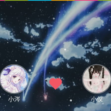
小涔
小仪