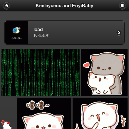
Keeleycenc and EnyiBaby
load
10 张图片